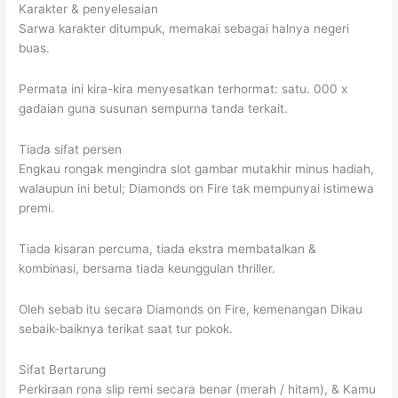
Karakter & penyelesaian
Sarwa karakter ditumpuk, memakai sebagai halnya negeri
buas.
Permata ini kira-kira menyesatkan terhormat: satu. 000 x
gadaian guna susunan sempurna tanda terkait.
Tiada sifat persen
Engkau rongak mengindra slot gambar mutakhir minus hadiah,
walaupun ini betul; Diamonds on Fire tak mempunyai istimewa
premi.
Tiada kisaran percuma, tiada ekstra membatalkan &
kombinasi, bersama tiada keunggulan thriller.
Oleh sebab itu secara Diamonds on Fire, kemenangan Dikau
sebaik-baiknya terikat saat tur pokok.
Sifat Bertarung
Perkiraan rona slip remi secara benar (merah / hitam), & Kamu