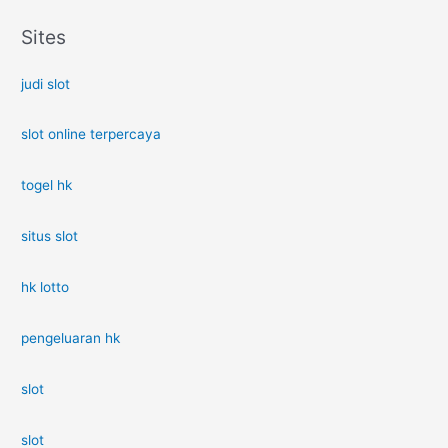
Sites
judi slot
slot online terpercaya
togel hk
situs slot
hk lotto
pengeluaran hk
slot
slot