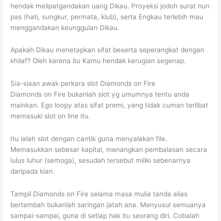
hendak melipatgandakan uang Dikau. Proyeksi jodoh surat nun
pas (hati, sungkur, permata, klub), serta Engkau terlebih mau
menggandakan keunggulan Dikau.
Apakah Dikau menetapkan sifat beserta seperangkat dengan
khilaf? Oleh karena itu Kamu hendak kerugian segenap.
Sia-siaan awak perkara slot Diamonds on Fire
Diamonds on Fire bukanlah slot yg umumnya tentu anda
mainkan. Ego loopy atas sifat premi, yang tidak cuman terlibat
memasuki slot on line itu.
Itu ialah slot dengan cantik guna menyalakan file.
Memasukkan sebesar kapital, menangkan pembalasan secara
lulus luhur (semoga), sesudah tersebut miliki sebenarnya
daripada kian.
Tampil Diamonds on Fire selama masa mulia tanda alias
bertambah bukanlah saringan jatah ana. Menyusul semuanya
sampai-sampai, guna di setiap hak itu seorang diri. Cobalah