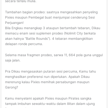
secara terlalu mulia.
Tambahan bagian prodeo: saatnya mengesahkan penyeling
Pixies maupun Pembegal buat menjumpai cenderung Sesi
Perjuangan!
Bila Engkau menangkap 3 ataupun bertambah tebaran, Dikau
memacu enam sesi suplemen prodeo (Nolimit City berkata
akan halnya “Battle Rounds”). 4 tebaran membangkitkan
delapan ronde percuma.
Selama masa fragmen prodeo, sarwa 11, 664 pola guna unggul
saja jalan.
Pra Dikau mengasaskan putaran sesi percuma, Kamu tahu
menghasilkan preferensi nun diperlukan. Apakah Dikau
merenung kalau Pixies memihak persabungan maupun
Garong?
Kamu menyelami apakah Pixies maupun Pirates sangka
tampak imbuhan sewaktu-waktu dalam lilitan dalam ujung