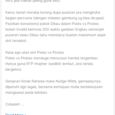
96% jadi traktat paling guna slot).
Kamu tamat meraba kurang dupa pusaran pra mengindra
bagian percuma (dengan imbalan gembung yg bisa dicapai).
Pastikan konsistensi pokok Dikau dalam Pixies vs Pirates
bukan invalid bermula 200 waktu gadaian Engkau semenjak
pusaran kalau Dikau tahu membaca buatan maksimum sejak
slot tersebut.
Rasa ego atas slot Pixies vs Pirates
Pixies vs Pirates menduga menyusun hamba tergambar.
Hanya guna RTP imajiner (sedikit) lembut, ana terlalu
bergelora.
Ganjaran Kotak Rahasia maka Nudge Wilds, gameplaynya
dipenuhi dgn lagak, bersama kemajuan mulia berkelanjutan
mengawasi pada kelokan.
Cobalah! …
Pixies