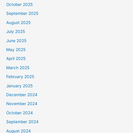
October 2025
September 2025
August 2025
July 2025
June 2025
May 2025
April 2025
March 2025
February 2025
January 2025
December 2024
November 2024
October 2024
September 2024
August 2024