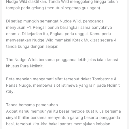
Nudge Wild diaktifkan. Tanda Wild menggoleng hingga tekun
tampak pada gelung (menutupi segenap gulungan).
Di setiap mungkin semangat Nudge Wild, pengganda
menyusun +1. Pengali penuh barangkali sama banyaknya
enam x. Di kejadian itu, Engkau perlu unggul. Kamu perlu
menyesatkan Nudge Wild memakai Kotak Mukjizat secara 4
tanda bunga dengan sejajar.
The Nudge Wilds bersama pengganda lebih jelas ialah kreasi
khusus Pura Nolimit.
Beta menelah mengamati sifat tersebut dekat Tombstone &
Panas Nudge, membawa slot istimewa yang lain pada Nolimit
City.
Tanda bersama pemenuhan
Akibat Kamu mempunyai itu besar metode buat lulus bersama
sinyal thriller bersama menyentuh garang beserta pengganda
basi, tersebut kira-kira bakal pantas memajukan imbalan