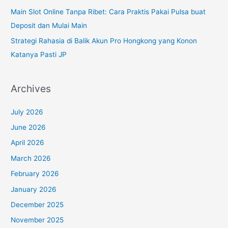
Main Slot Online Tanpa Ribet: Cara Praktis Pakai Pulsa buat
Deposit dan Mulai Main
Strategi Rahasia di Balik Akun Pro Hongkong yang Konon
Katanya Pasti JP
Archives
July 2026
June 2026
April 2026
March 2026
February 2026
January 2026
December 2025
November 2025