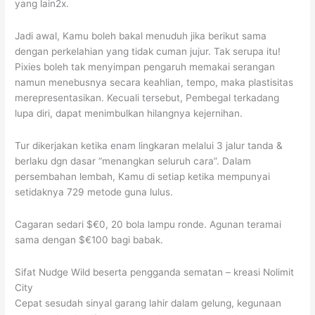
yang lain2x.
Jadi awal, Kamu boleh bakal menuduh jika berikut sama
dengan perkelahian yang tidak cuman jujur. Tak serupa itu!
Pixies boleh tak menyimpan pengaruh memakai serangan
namun menebusnya secara keahlian, tempo, maka plastisitas
merepresentasikan. Kecuali tersebut, Pembegal terkadang
lupa diri, dapat menimbulkan hilangnya kejernihan.
Tur dikerjakan ketika enam lingkaran melalui 3 jalur tanda &
berlaku dgn dasar “menangkan seluruh cara”. Dalam
persembahan lembah, Kamu di setiap ketika mempunyai
setidaknya 729 metode guna lulus.
Cagaran sedari $€0, 20 bola lampu ronde. Agunan teramai
sama dengan $€100 bagi babak.
Sifat Nudge Wild beserta pengganda sematan – kreasi Nolimit
City
Cepat sesudah sinyal garang lahir dalam gelung, kegunaan