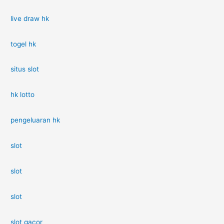
live draw hk
togel hk
situs slot
hk lotto
pengeluaran hk
slot
slot
slot
slot gacor