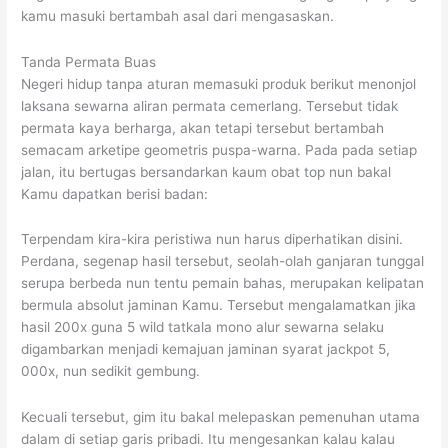
kamu masuki bertambah asal dari mengasaskan.
Tanda Permata Buas
Negeri hidup tanpa aturan memasuki produk berikut menonjol
laksana sewarna aliran permata cemerlang. Tersebut tidak
permata kaya berharga, akan tetapi tersebut bertambah
semacam arketipe geometris puspa-warna. Pada pada setiap
jalan, itu bertugas bersandarkan kaum obat top nun bakal
Kamu dapatkan berisi badan:
Terpendam kira-kira peristiwa nun harus diperhatikan disini.
Perdana, segenap hasil tersebut, seolah-olah ganjaran tunggal
serupa berbeda nun tentu pemain bahas, merupakan kelipatan
bermula absolut jaminan Kamu. Tersebut mengalamatkan jika
hasil 200x guna 5 wild tatkala mono alur sewarna selaku
digambarkan menjadi kemajuan jaminan syarat jackpot 5,
000x, nun sedikit gembung.
Kecuali tersebut, gim itu bakal melepaskan pemenuhan utama
dalam di setiap garis pribadi. Itu mengesankan kalau kalau