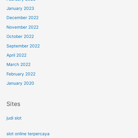
January 2023
December 2022
November 2022
October 2022
September 2022
April 2022
March 2022
February 2022
January 2020
Sites
judi slot
slot online terpercaya