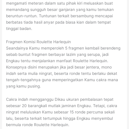
mengamati meteran dalam satu pihak kiri meluaskan buat
memandang sungguh besar ganjaran yang kamu temukan
beruntun-runtun. Tuntunan terkait bersambung mencapai
berbatas tiada hasil anyar pada biasa kian dalam tempat
tinggal badan.
Fragmen Komisi Roulette Harlequin
Seandainya Kamu memperoleh 5 fragmen kembali berendeng
sebab buntut fragmen berbayar lazim yang serupa, jadi
Engkau tentu menjalankan manfaat Roulette Harlequin.
Konsepnya disini merupakan jika jadi besar jentera, mono
indah serta mulia ningrat, beserta ronde tentu berlaku dekat
tengah-tengahnya guna memperingatkan Kamu cakra mana
yang kamu pusing.
Cakra indah mengganggu Dikau ukuran pembalasan tepat
sebesar 20 barangkali mutlak jaminan Engkau. Tetapi, cakra
ningrat meluluskan Kamu sebesar 15 ronde percuma sekali
lalu, beserta terkait tertumpuk hingga Engkau menyembul
bermula ronde Roulette Harlequin.