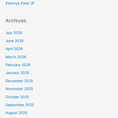
Katanya Pasti JP
Archives
July 2026
June 2026
April 2026
March 2026
February 2026
January 2026
December 2025
November 2025
October 2025
September 2025
August 2025