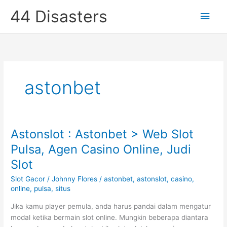
Skip
44 Disasters
Main
to
content
Men
astonbet
Astonslot : Astonbet > Web Slot
Pulsa, Agen Casino Online, Judi
Slot
Slot Gacor
/
Johnny Flores
/
astonbet
,
astonslot
,
casino
,
online
,
pulsa
,
situs
Jika kamu player pemula, anda harus pandai dalam mengatur
modal ketika bermain slot online. Mungkin beberapa diantara