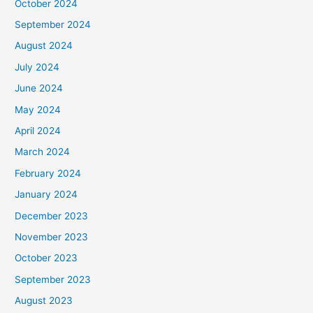
October 2024
September 2024
August 2024
July 2024
June 2024
May 2024
April 2024
March 2024
February 2024
January 2024
December 2023
November 2023
October 2023
September 2023
August 2023