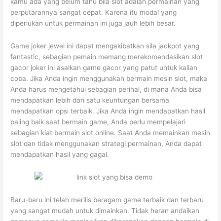
kamu ada yang belum tahu bila slot adalah permainan yang
perputarannya sangat cepat. Karena itu modal yang
diperlukan untuk permainan ini juga jauh lebih besar.
Game joker jewel ini dapat mengakibatkan sila jackpot yang
fantastic, sebagian pemain memang merekomendasikan slot
gacor joker ini asalkan game gacor yang patut untuk kalian
coba. Jika Anda ingin menggunakan bermain mesin slot, maka
Anda harus mengetahui sebagian perihal, di mana Anda bisa
mendapatkan lebih dari satu keuntungan bersama
mendapatkan opsi terbaik. Jika Anda ingin mendapatkan hasil
paling baik saat bermain game, Anda perlu mempelajari
sebagian kiat bermain slot online. Saat Anda memainkan mesin
slot dan tidak menggunakan strategi permainan, Anda dapat
mendapatkan hasil yang gagal.
Baru-baru ini telah merilis beragam game terbaik dan terbaru
yang sangat mudah untuk dimainkan. Tidak heran andaikan