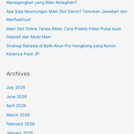
r
Menegangkan yang Bikin Ketagihan?
:
Apa Saja Keuntungan Main Slot Demo? Temukan Jawaban dan
Manfaatnya!
Main Slot Online Tanpa Ribet: Cara Praktis Pakai Pulsa buat
Deposit dan Mulai Main
Strategi Rahasia di Balik Akun Pro Hongkong yang Konon
Katanya Pasti JP
Archives
July 2026
June 2026
April 2026
March 2026
February 2026
January 2026