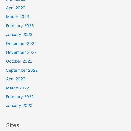
April 2023
March 2023
February 2023
January 2023
December 2022
November 2022
October 2022
September 2022
April 2022
March 2022
February 2022
January 2020
Sites