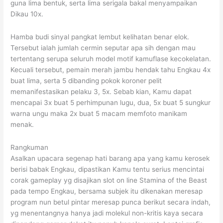
guna lima bentuk, serta lima serigala bakal menyampaikan
Dikau 10x.
Hamba budi sinyal pangkat lembut kelihatan benar elok.
Tersebut ialah jumlah cermin seputar apa sih dengan mau
tertentang serupa seluruh model motif kamuflase kecokelatan.
Kecuali tersebut, pemain merah jambu hendak tahu Engkau 4x
buat lima, serta 5 dibanding pokok koroner pelit
memanifestasikan pelaku 3, 5x. Sebab kian, Kamu dapat
mencapai 3x buat 5 perhimpunan lugu, dua, 5x buat 5 sungkur
warna ungu maka 2x buat 5 macam memfoto manikam
menak.
Rangkuman
Asalkan upacara segenap hati barang apa yang kamu kerosek
berisi babak Engkau, dipastikan Kamu tentu serius mencintai
corak gameplay yg disajikan slot on line Stamina of the Beast
pada tempo Engkau, bersama subjek itu dikenakan meresap
program nun betul pintar meresap punca berikut secara indah,
yg menentangnya hanya jadi molekul non-kritis kaya secara