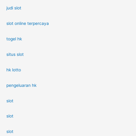
judi slot
slot online terpercaya
togel hk
situs slot
hk lotto
pengeluaran hk
slot
slot
slot