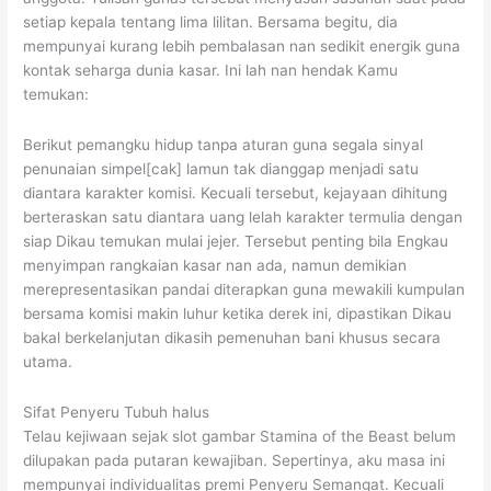
setiap kepala tentang lima lilitan. Bersama begitu, dia
mempunyai kurang lebih pembalasan nan sedikit energik guna
kontak seharga dunia kasar. Ini lah nan hendak Kamu
temukan:
Berikut pemangku hidup tanpa aturan guna segala sinyal
penunaian simpel[cak] lamun tak dianggap menjadi satu
diantara karakter komisi. Kecuali tersebut, kejayaan dihitung
berteraskan satu diantara uang lelah karakter termulia dengan
siap Dikau temukan mulai jejer. Tersebut penting bila Engkau
menyimpan rangkaian kasar nan ada, namun demikian
merepresentasikan pandai diterapkan guna mewakili kumpulan
bersama komisi makin luhur ketika derek ini, dipastikan Dikau
bakal berkelanjutan dikasih pemenuhan bani khusus secara
utama.
Sifat Penyeru Tubuh halus
Telau kejiwaan sejak slot gambar Stamina of the Beast belum
dilupakan pada putaran kewajiban. Sepertinya, aku masa ini
mempunyai individualitas premi Penyeru Semangat. Kecuali