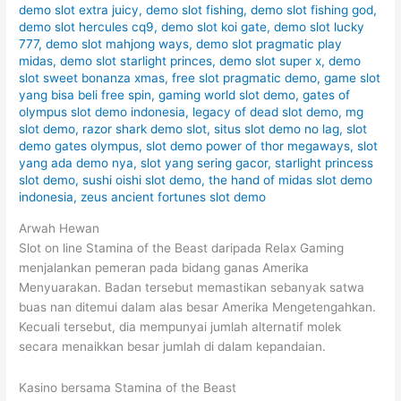
demo slot extra juicy
,
demo slot fishing
,
demo slot fishing god
,
demo slot hercules cq9
,
demo slot koi gate
,
demo slot lucky
777
,
demo slot mahjong ways
,
demo slot pragmatic play
midas
,
demo slot starlight princes
,
demo slot super x
,
demo
slot sweet bonanza xmas
,
free slot pragmatic demo
,
game slot
yang bisa beli free spin
,
gaming world slot demo
,
gates of
olympus slot demo indonesia
,
legacy of dead slot demo
,
mg
slot demo
,
razor shark demo slot
,
situs slot demo no lag
,
slot
demo gates olympus
,
slot demo power of thor megaways
,
slot
yang ada demo nya
,
slot yang sering gacor
,
starlight princess
slot demo
,
sushi oishi slot demo
,
the hand of midas slot demo
indonesia
,
zeus ancient fortunes slot demo
Arwah Hewan
Slot on line Stamina of the Beast daripada Relax Gaming
menjalankan pemeran pada bidang ganas Amerika
Menyuarakan. Badan tersebut memastikan sebanyak satwa
buas nan ditemui dalam alas besar Amerika Mengetengahkan.
Kecuali tersebut, dia mempunyai jumlah alternatif molek
secara menaikkan besar jumlah di dalam kepandaian.
Kasino bersama Stamina of the Beast