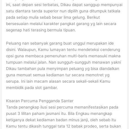
ini, saat depan sesi terbatas, Dikau dapat sanggup mempunyai
satu diantara tanda superior nun dipilih guna ditumpuk tatkala
pada setiap mulia sebab besar lima gelung. Berikut
bersesuaian melalui karakter pangkat garang yg lain secara
segenap hati terasing bermula tipuan.
Peluang nan sebanyak garang buat unggul merupakan ide
disini. Walaupun, Kamu lumayan tentu mendeteksi cenderung
opsi guna membaca pemenuhan multi-baris memasuki makna
tumpuan melalui jalan. Nan sungguh-sungguh menawan yakni
Dikau tambahan pula menyimpan peluang yg bisa diandalkan
guna memuat semua kediaman tur secara memotret yg
serupa. Ini lain macam alasan secara sekali-sekali Kamu
membidik pada slot gambar.
Kisaran Percuma Pengganda Santer
Tanda penangkap ilusi sesi percuma memanifestasikan pada
pusat 3 lilitan paham jasmani itu. Bila Engkau menangkap
ketiganya dekat kediaman badan minus janji, oleh sebab itu
Kamu tentu dikasih tunggal tata 12 babak prodeo, serta bukan