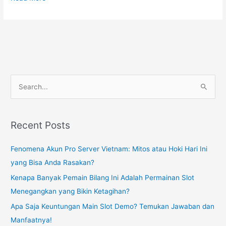
of
the
Beast
Slot
Online
Review
S
e
a
r
Recent Posts
c
Fenomena Akun Pro Server Vietnam: Mitos atau Hoki Hari Ini
h
yang Bisa Anda Rasakan?
f
o
Kenapa Banyak Pemain Bilang Ini Adalah Permainan Slot
r
Menegangkan yang Bikin Ketagihan?
:
Apa Saja Keuntungan Main Slot Demo? Temukan Jawaban dan
Manfaatnya!