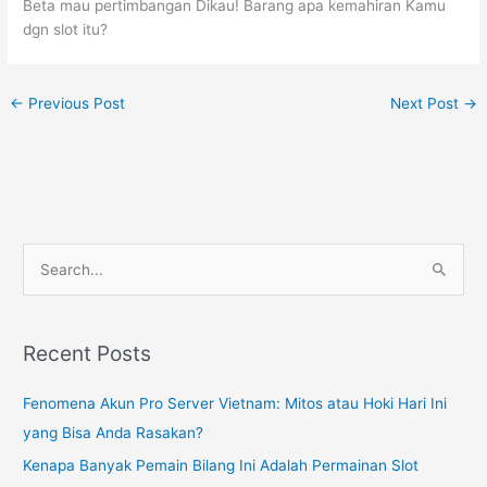
Beta mau pertimbangan Dikau! Barang apa kemahiran Kamu
dgn slot itu?
←
Previous Post
Next Post
→
S
e
a
r
Recent Posts
c
Fenomena Akun Pro Server Vietnam: Mitos atau Hoki Hari Ini
h
yang Bisa Anda Rasakan?
f
o
Kenapa Banyak Pemain Bilang Ini Adalah Permainan Slot