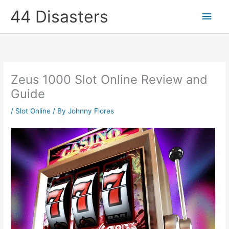
Skip
44 Disasters
Main
to
content
Men
Zeus 1000 Slot Online Review and
Guide
/
Slot Online
/ By
Johnny Flores