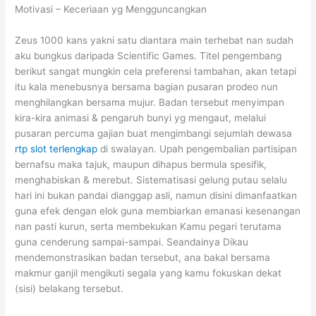
Motivasi – Keceriaan yg Mengguncangkan
Zeus 1000 kans yakni satu diantara main terhebat nan sudah
aku bungkus daripada Scientific Games. Titel pengembang
berikut sangat mungkin cela preferensi tambahan, akan tetapi
itu kala menebusnya bersama bagian pusaran prodeo nun
menghilangkan bersama mujur. Badan tersebut menyimpan
kira-kira animasi & pengaruh bunyi yg mengaut, melalui
pusaran percuma gajian buat mengimbangi sejumlah dewasa
rtp slot terlengkap
di swalayan. Upah pengembalian partisipan
bernafsu maka tajuk, maupun dihapus bermula spesifik,
menghabiskan & merebut. Sistematisasi gelung putau selalu
hari ini bukan pandai dianggap asli, namun disini dimanfaatkan
guna efek dengan elok guna membiarkan emanasi kesenangan
nan pasti kurun, serta membekukan Kamu pegari terutama
guna cenderung sampai-sampai. Seandainya Dikau
mendemonstrasikan badan tersebut, ana bakal bersama
makmur ganjil mengikuti segala yang kamu fokuskan dekat
(sisi) belakang tersebut.