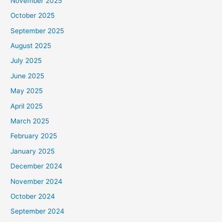
November 2025
October 2025
September 2025
August 2025
July 2025
June 2025
May 2025
April 2025
March 2025
February 2025
January 2025
December 2024
November 2024
October 2024
September 2024