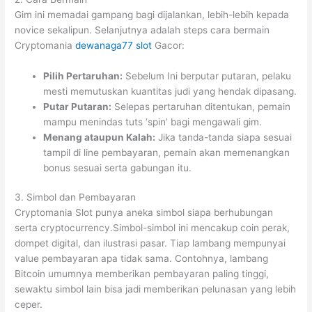
Gim ini memadai gampang bagi dijalankan, lebih-lebih kepada
novice sekalipun. Selanjutnya adalah steps cara bermain
Cryptomania
dewanaga77 slot
Gacor:
Pilih Pertaruhan:
Sebelum Ini berputar putaran, pelaku
mesti memutuskan kuantitas judi yang hendak dipasang.
Putar Putaran:
Selepas pertaruhan ditentukan, pemain
mampu menindas tuts ‘spin’ bagi mengawali gim.
Menang ataupun Kalah:
Jika tanda-tanda siapa sesuai
tampil di line pembayaran, pemain akan memenangkan
bonus sesuai serta gabungan itu.
3. Simbol dan Pembayaran
Cryptomania Slot punya aneka simbol siapa berhubungan
serta cryptocurrency.Simbol-simbol ini mencakup coin perak,
dompet digital, dan ilustrasi pasar. Tiap lambang mempunyai
value pembayaran apa tidak sama. Contohnya, lambang
Bitcoin umumnya memberikan pembayaran paling tinggi,
sewaktu simbol lain bisa jadi memberikan pelunasan yang lebih
ceper.