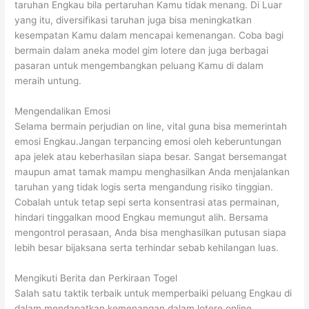
taruhan Engkau bila pertaruhan Kamu tidak menang. Di Luar
yang itu, diversifikasi taruhan juga bisa meningkatkan
kesempatan Kamu dalam mencapai kemenangan. Coba bagi
bermain dalam aneka model gim lotere dan juga berbagai
pasaran untuk mengembangkan peluang Kamu di dalam
meraih untung.
Mengendalikan Emosi
Selama bermain perjudian on line, vital guna bisa memerintah
emosi Engkau.Jangan terpancing emosi oleh keberuntungan
apa jelek atau keberhasilan siapa besar. Sangat bersemangat
maupun amat tamak mampu menghasilkan Anda menjalankan
taruhan yang tidak logis serta mengandung risiko tinggian.
Cobalah untuk tetap sepi serta konsentrasi atas permainan,
hindari tinggalkan mood Engkau memungut alih. Bersama
mengontrol perasaan, Anda bisa menghasilkan putusan siapa
lebih besar bijaksana serta terhindar sebab kehilangan luas.
Mengikuti Berita dan Perkiraan Togel
Salah satu taktik terbaik untuk memperbaiki peluang Engkau di
dalam mendapatkan kemenangan dalam lotere online