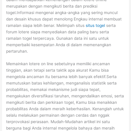
merupakan dengan mengikuti berita dan prediksi
togel.Informasi mengenai angka-angka yang sering muncul
dan desain khusus dapat menolong Engkau internal membuat
ramalan siapa lebih benar. Melimpah situs
situs togel
serta
forum lotere siapa menyediakan data paling baru serta
ramalan togel terpercaya. Gunakan data ini satu untuk
memperbaiki kesempatan Anda di dalam memenangkan
pertaruhan.
Memainkan lotere on line sebetulnya memiliki ancaman
tinggian, akan tetapi serta taktik apa akurat Kamu bisa
mengelola ancaman itu bersama lebih banyak efektif.Serta
memutuskan batas kehilangan, menganalisis statistik serta
probabilitas, memakai mekanisme judi siapa tepat,
mengakukan diversifikasi taruhan, mengendalikan emosi, serta
mengikuti berita dan perkiraan togel, Kamu bisa menaikkan
probabilitas Anda dalam meraih keberhasilan. Kenanglah untuk
selalu melakukan permainan dengan cerdas dan nggak
terprovokasi perasaan. Mudah-Mudahan artikel ini satu
berguna bagi Anda internal mengelola bahaya dan meraih