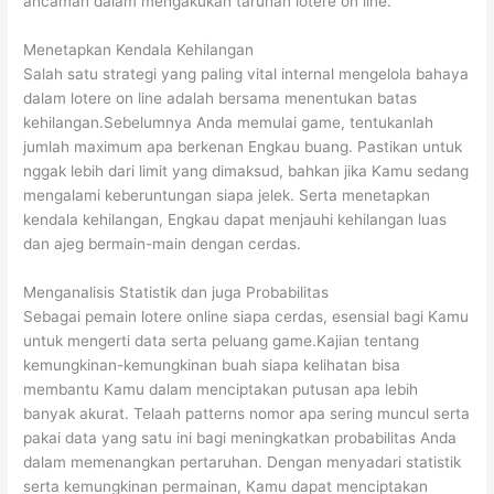
ancaman dalam mengakukan taruhan lotere on line.
Menetapkan Kendala Kehilangan
Salah satu strategi yang paling vital internal mengelola bahaya
dalam lotere on line adalah bersama menentukan batas
kehilangan.Sebelumnya Anda memulai game, tentukanlah
jumlah maximum apa berkenan Engkau buang. Pastikan untuk
nggak lebih dari limit yang dimaksud, bahkan jika Kamu sedang
mengalami keberuntungan siapa jelek. Serta menetapkan
kendala kehilangan, Engkau dapat menjauhi kehilangan luas
dan ajeg bermain-main dengan cerdas.
Menganalisis Statistik dan juga Probabilitas
Sebagai pemain lotere online siapa cerdas, esensial bagi Kamu
untuk mengerti data serta peluang game.Kajian tentang
kemungkinan-kemungkinan buah siapa kelihatan bisa
membantu Kamu dalam menciptakan putusan apa lebih
banyak akurat. Telaah patterns nomor apa sering muncul serta
pakai data yang satu ini bagi meningkatkan probabilitas Anda
dalam memenangkan pertaruhan. Dengan menyadari statistik
serta kemungkinan permainan, Kamu dapat menciptakan