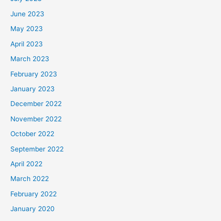
June 2023
May 2023
April 2023
March 2023
February 2023
January 2023
December 2022
November 2022
October 2022
September 2022
April 2022
March 2022
February 2022
January 2020