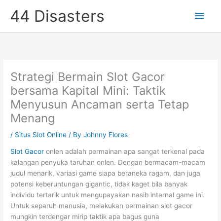
Skip
44 Disasters
Main
to
content
Men
Strategi Bermain Slot Gacor
bersama Kapital Mini: Taktik
Menyusun Ancaman serta Tetap
Menang
/
Situs Slot Online
/ By
Johnny Flores
Slot Gacor
onlen adalah permainan apa sangat terkenal pada
kalangan penyuka taruhan onlen. Dengan bermacam-macam
judul menarik, variasi game siapa beraneka ragam, dan juga
potensi keberuntungan gigantic, tidak kaget bila banyak
individu tertarik untuk mengupayakan nasib internal game ini.
Untuk separuh manusia, melakukan permainan slot gacor
mungkin terdengar mirip taktik apa bagus guna