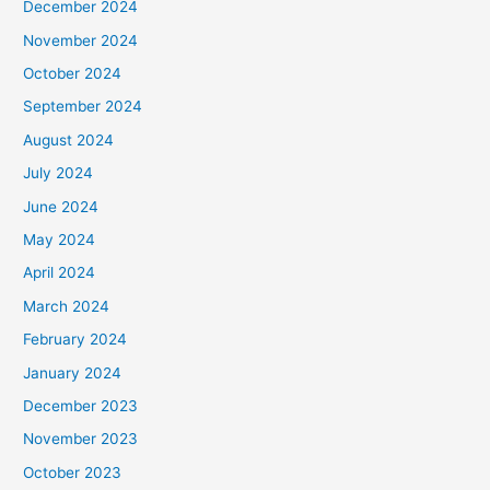
December 2024
November 2024
October 2024
September 2024
August 2024
July 2024
June 2024
May 2024
April 2024
March 2024
February 2024
January 2024
December 2023
November 2023
October 2023