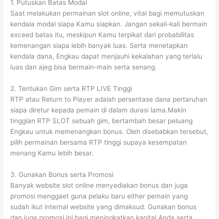
1. Putuskan Batas Modal
Saat melakukan permainan slot online, vital bagi memutuskan
kendala modal siapa Kamu siapkan. Jangan sekali-kali bermain
exceed batas itu, meskipun Kamu terpikat dari probabilitas
kemenangan siapa lebih banyak luas. Serta menetapkan
kendala dana, Engkau dapat menjauhi kekalahan yang terlalu
luas dan ajeg bisa bermain-main serta senang.
2. Tentukan Gim serta RTP LIVE Tinggi
RTP atau Return to Player adalah persentase dana pertaruhan
siapa diretur kepada pemain di dalam durasi lama.Makin
tinggian RTP SLOT sebuah gim, bertambah besar peluang
Engkau untuk memenangkan bonus. Oleh disebabkan tersebut,
pilih permainan bersama RTP tinggi supaya kesempatan
menang Kamu lebih besar.
3. Gunakan Bonus serta Promosi
Banyak website slot online menyediakan bonus dan juga
promosi menggaet guna pelaku baru either pemain yang
sudah ikut internal website yang dimaksud. Gunakan bonus
dan juga promosi ini bagi meningkatkan kapital Anda serta