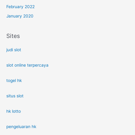
February 2022
January 2020
Sites
judi slot
slot online terpercaya
togel hk
situs slot
hk lotto
pengeluaran hk