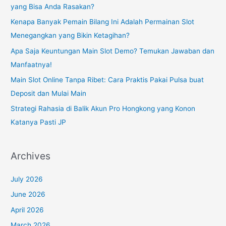
yang Bisa Anda Rasakan?
f
o
Kenapa Banyak Pemain Bilang Ini Adalah Permainan Slot
r
Menegangkan yang Bikin Ketagihan?
:
Apa Saja Keuntungan Main Slot Demo? Temukan Jawaban dan
Manfaatnya!
Main Slot Online Tanpa Ribet: Cara Praktis Pakai Pulsa buat
Deposit dan Mulai Main
Strategi Rahasia di Balik Akun Pro Hongkong yang Konon
Katanya Pasti JP
Archives
July 2026
June 2026
April 2026
March 2026