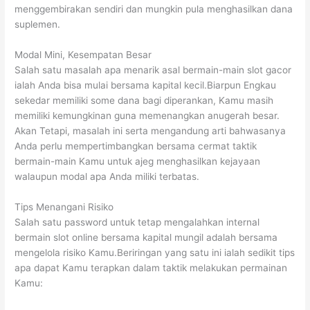
menggembirakan sendiri dan mungkin pula menghasilkan dana
suplemen.
Modal Mini, Kesempatan Besar
Salah satu masalah apa menarik asal bermain-main slot gacor
ialah Anda bisa mulai bersama kapital kecil.Biarpun Engkau
sekedar memiliki some dana bagi diperankan, Kamu masih
memiliki kemungkinan guna memenangkan anugerah besar.
Akan Tetapi, masalah ini serta mengandung arti bahwasanya
Anda perlu mempertimbangkan bersama cermat taktik
bermain-main Kamu untuk ajeg menghasilkan kejayaan
walaupun modal apa Anda miliki terbatas.
Tips Menangani Risiko
Salah satu password untuk tetap mengalahkan internal
bermain slot online bersama kapital mungil adalah bersama
mengelola risiko Kamu.Beriringan yang satu ini ialah sedikit tips
apa dapat Kamu terapkan dalam taktik melakukan permainan
Kamu: