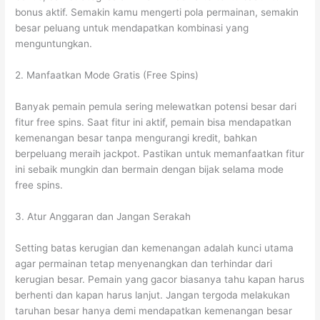
bonus aktif. Semakin kamu mengerti pola permainan, semakin
besar peluang untuk mendapatkan kombinasi yang
menguntungkan.
2. Manfaatkan Mode Gratis (Free Spins)
Banyak pemain pemula sering melewatkan potensi besar dari
fitur free spins. Saat fitur ini aktif, pemain bisa mendapatkan
kemenangan besar tanpa mengurangi kredit, bahkan
berpeluang meraih jackpot. Pastikan untuk memanfaatkan fitur
ini sebaik mungkin dan bermain dengan bijak selama mode
free spins.
3. Atur Anggaran dan Jangan Serakah
Setting batas kerugian dan kemenangan adalah kunci utama
agar permainan tetap menyenangkan dan terhindar dari
kerugian besar. Pemain yang gacor biasanya tahu kapan harus
berhenti dan kapan harus lanjut. Jangan tergoda melakukan
taruhan besar hanya demi mendapatkan kemenangan besar