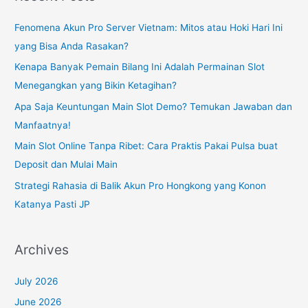
c
Fenomena Akun Pro Server Vietnam: Mitos atau Hoki Hari Ini
h
yang Bisa Anda Rasakan?
f
o
Kenapa Banyak Pemain Bilang Ini Adalah Permainan Slot
r
Menegangkan yang Bikin Ketagihan?
:
Apa Saja Keuntungan Main Slot Demo? Temukan Jawaban dan
Manfaatnya!
Main Slot Online Tanpa Ribet: Cara Praktis Pakai Pulsa buat
Deposit dan Mulai Main
Strategi Rahasia di Balik Akun Pro Hongkong yang Konon
Katanya Pasti JP
Archives
July 2026
June 2026