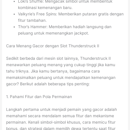
Loki’s Shuffle: Mengacak simbol untuk membentuk
kombinasi kemenangan baru.
Valkyrie’s Free Spins: Memberikan putaran gratis dengan
fitur tambahan.
Thor’s Hammer: Memberikan hadiah langsung dan
peluang untuk memenangkan jackpot.
Cara Menang Gacor dengan Slot Thunderstruck II
Sedikit berbeda dari mesin slot lainnya, Thunderstruck II
menawarkan peluang menang yang cukup tinggi jika kamu
tahu triknya. Jika kamu bertanya, bagaimana cara
memaksimalkan peluang untuk mendapatkan kemenangan
gacor? Berikut adalah beberapa tips penting:
1. Pahami Fitur dan Pola Permainan
Langkah pertama untuk menjadi pemain yang gacor adalah
memahami secara mendalam semua fitur dan mekanisme
permainan. Kenali simbol-simbol khusus, cara memicu fitur
bonus, dan strategi dalam memilih dewa tertentu saat fitur