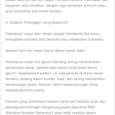
kejujuran situs tersebut. Jangan ragu bertanya di forum atau
grup komunitas judi online terbaru.
4. Support Pelanggan yang Responsif
Pelayanan cepat dan ramah sangat membantu jika kamu
mengalami kendala saat bermain atau melakukan transaksi.
Apakah Slot Hot Fiesta Gacor Benar-benar Ada?
Fenomena mesin slot gacor memang sering menimbulkan
pertanyaan besar: apakah ada mesin yang benar-benar
gacor? Jawabannya adalah, ya, ada periode di mana mesin
tertentu sedang dalam kondisi “baik” dan sering memberikan
kemenangan besar. Namun, faktor keberuntungan tetap
menjadi penentu utama.
Pemain yang memahami bahwa mesin slot bersifat acak dan
peluang kemenangan bergantung pada algoritma RNG
(Random Number Generator) akan lebih realistis dalam