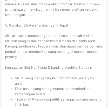
ramai atau saat situs mengadakan promosi. Meskipun bukan
jaminan pasti, mengikuti tren ini bisa meningkatkan peluang
kemenangan.
5. Gunakan Strategi Taruhan yang Tepat
Alih-alih selalu memasang taruhan besar, cobalah variasi
taruhan yang sesuai dengan kondisi mesin dan saldo Anda.
Kadang, taruhan kecil secara konsisten dapat memperpanjang
permainan dan memberi peluang menang di momen-momen
penting.
Keunggulan Slot Hot Fiesta Dibanding Machine Slot Lain
Visual yang menyenangkan dan tematik pesta yang
unik.
Fitur bonus yang sering muncul dan memberikan
kemenangan ekstra.
Tingkat RTP yang kompetitif, sehingga peluang menang
lebih besar.