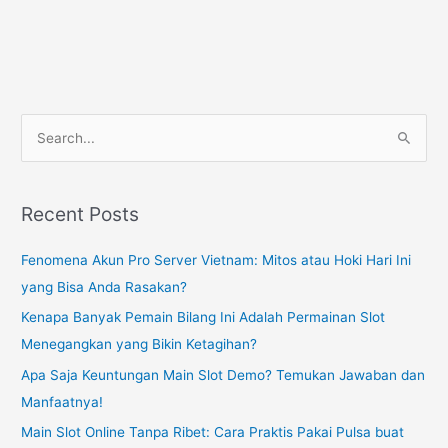
S
e
a
r
Recent Posts
c
Fenomena Akun Pro Server Vietnam: Mitos atau Hoki Hari Ini
h
yang Bisa Anda Rasakan?
f
o
Kenapa Banyak Pemain Bilang Ini Adalah Permainan Slot
r
Menegangkan yang Bikin Ketagihan?
:
Apa Saja Keuntungan Main Slot Demo? Temukan Jawaban dan
Manfaatnya!
Main Slot Online Tanpa Ribet: Cara Praktis Pakai Pulsa buat