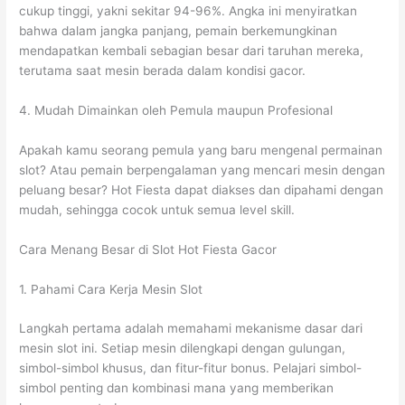
cukup tinggi, yakni sekitar 94-96%. Angka ini menyiratkan
bahwa dalam jangka panjang, pemain berkemungkinan
mendapatkan kembali sebagian besar dari taruhan mereka,
terutama saat mesin berada dalam kondisi gacor.
4. Mudah Dimainkan oleh Pemula maupun Profesional
Apakah kamu seorang pemula yang baru mengenal permainan
slot? Atau pemain berpengalaman yang mencari mesin dengan
peluang besar? Hot Fiesta dapat diakses dan dipahami dengan
mudah, sehingga cocok untuk semua level skill.
Cara Menang Besar di Slot Hot Fiesta Gacor
1. Pahami Cara Kerja Mesin Slot
Langkah pertama adalah memahami mekanisme dasar dari
mesin slot ini. Setiap mesin dilengkapi dengan gulungan,
simbol-simbol khusus, dan fitur-fitur bonus. Pelajari simbol-
simbol penting dan kombinasi mana yang memberikan