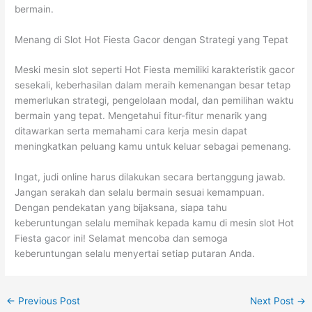
bermain.
Menang di Slot Hot Fiesta Gacor dengan Strategi yang Tepat
Meski mesin slot seperti Hot Fiesta memiliki karakteristik gacor
sesekali, keberhasilan dalam meraih kemenangan besar tetap
memerlukan strategi, pengelolaan modal, dan pemilihan waktu
bermain yang tepat. Mengetahui fitur-fitur menarik yang
ditawarkan serta memahami cara kerja mesin dapat
meningkatkan peluang kamu untuk keluar sebagai pemenang.
Ingat, judi online harus dilakukan secara bertanggung jawab.
Jangan serakah dan selalu bermain sesuai kemampuan.
Dengan pendekatan yang bijaksana, siapa tahu
keberuntungan selalu memihak kepada kamu di mesin slot Hot
Fiesta gacor ini! Selamat mencoba dan semoga
keberuntungan selalu menyertai setiap putaran Anda.
←
Previous Post
Next Post
→