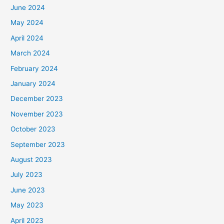
June 2024
May 2024
April 2024
March 2024
February 2024
January 2024
December 2023
November 2023
October 2023
September 2023
August 2023
July 2023
June 2023
May 2023
April 2023