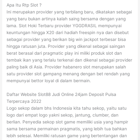
Apa Itu Rtp Slot ?
Ini merupakan provider yang terbilang baru, dikatakan sebagai
yang baru bukan artinya kalah saing bersama dengan yang
lama. Slot Hoki Terbaru provider YGGDRASIL mempunyai
keuntungan hingga X20 dari hadiah freespin nya dan disebut
sebagai provider yang berikan big win jackpot terbesar bisa
hingga ratusan juta. Provider yang dikenal sebagai saingan
berat berasal dari pragmatic play ini miliki produk slot dan
tembak ikan yang terlalu terkenal dan dikenal sebagai provider
paling baik di Asia. Provider habanero slot merupakan salah
satu provider slot gampang menang dengan bet rendah yang
mempunyai bettor loyal di dalam bermain.
Daftar Website Slot88 Judi Online 24jam Deposit Pulsa
Terpercaya 2022
Logo sekop dalam bhs Indonesia kita tahu sekop, yaitu satu
logo dari empat logo yakni sekop, jantung, clumber, dan
berlian. Penyedia sekop slot game memiliki usia yang hampir
sama bersama permainan pragmatis, yang lebih tua bahkan
lebih selesai. Memiliki ratusan game yang bertentangan dan