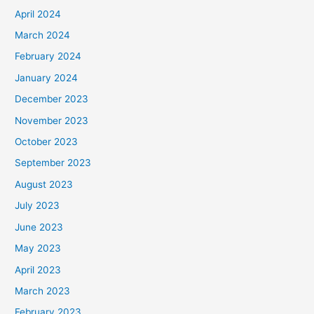
April 2024
March 2024
February 2024
January 2024
December 2023
November 2023
October 2023
September 2023
August 2023
July 2023
June 2023
May 2023
April 2023
March 2023
February 2023