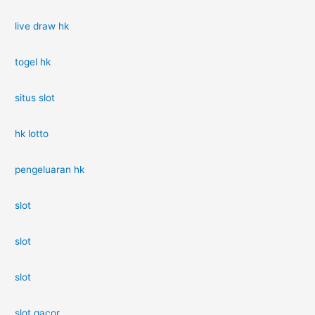
live draw hk
togel hk
situs slot
hk lotto
pengeluaran hk
slot
slot
slot
slot gacor