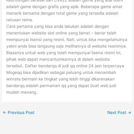
Keuntungan berasal dari Live22 adalah game yang ada disini
adalah game dengan grafis yang apik. Beberapa game amat
menarik bersama dengan total game yang tersedia adalah
ratusan tema.
Cara pertama yang bisa anda lakukan adalah dengan
menentukan website slot online yang benat – benar telah
mempunyai lisensi yang resmi. Nah, untuk bisa mengetahuinya
yakni anda bisa langsung saja melihatnya di website resminya.
Biasanya untuk web yang telah mempunyai lisensi resmi ini,
pihak web dapat mencantumkannya di dalam website
tersebut. Daftar bandarqq di judi qq online 24 jam terpercaya
Mogeqq bisa dijadikan sebagai peluang untuk menambah
winrate bermain ke tingkat yang lebih tinggi dikarenakan
bandarqq adalah permainan qq yang dapat buat web judi
mudah menang .
←
Previous Post
Next Post
→