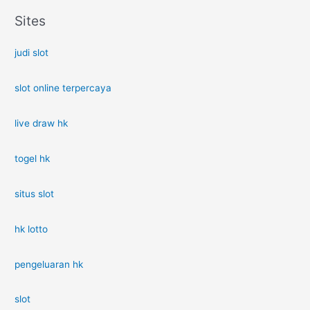
Sites
judi slot
slot online terpercaya
live draw hk
togel hk
situs slot
hk lotto
pengeluaran hk
slot