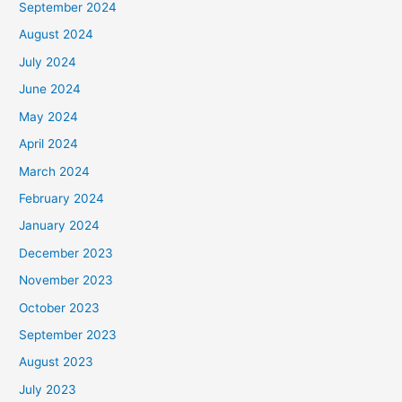
September 2024
August 2024
July 2024
June 2024
May 2024
April 2024
March 2024
February 2024
January 2024
December 2023
November 2023
October 2023
September 2023
August 2023
July 2023