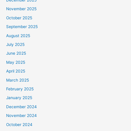
November 2025
October 2025
September 2025
August 2025
July 2025
June 2025
May 2025
April 2025
March 2025
February 2025
January 2025
December 2024
November 2024
October 2024