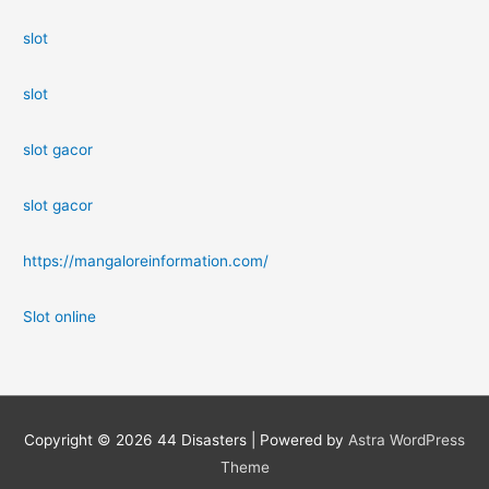
slot
slot
slot gacor
slot gacor
https://mangaloreinformation.com/
Slot online
Copyright © 2026
44 Disasters
| Powered by
Astra WordPress
Theme