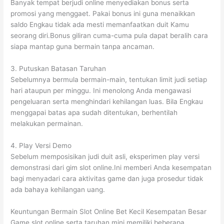
Banyak tempat berjudi online menyediakan bonus serta
promosi yang menggaet. Pakai bonus ini guna menaikkan
saldo Engkau tidak ada mesti memanfaatkan duit Kamu
seorang diri.Bonus giliran cuma-cuma pula dapat beralih cara
siapa mantap guna bermain tanpa ancaman.
3. Putuskan Batasan Taruhan
Sebelumnya bermula bermain-main, tentukan limit judi setiap
hari ataupun per minggu. Ini menolong Anda mengawasi
pengeluaran serta menghindari kehilangan luas. Bila Engkau
menggapai batas apa sudah ditentukan, berhentilah
melakukan permainan.
4. Play Versi Demo
Sebelum memposisikan judi duit asli, eksperimen play versi
demonstrasi dari gim slot online.Ini memberi Anda kesempatan
bagi menyadari cara aktivitas game dan juga prosedur tidak
ada bahaya kehilangan uang.
Keuntungan Bermain Slot Online Bet Kecil Kesempatan Besar
Game slot online serta taruhan mini memiliki beberapa