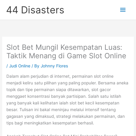
Skip
44 Disasters
Main
to
content
Men
Slot Bet Mungil Kesempatan Luas:
Taktik Menang di Game Slot Online
/
Judi Online
/ By
Johnny Flores
Dalam alam perjudian di internet, permainan slot online
menjadi keliru satu pilihan yang paling populer. Bersama aneka
topik dan tipe permainan siapa ditawarkan, slot gacor
menggaet konsentrasi banyak partisipan. Salah satu istilah
yang banyak kali kelihatan ialah slot bet kecil kesempatan
besar. Tulisan ini bakal meninjau melalui intensif tentang
gagasan yang dimaksud, strategi melakukan permainan, dan
tips bagi meningkatkan kesempatan berhasil.