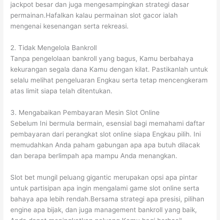
jackpot besar dan juga mengesampingkan strategi dasar
permainan.Hafalkan kalau permainan slot gacor ialah
mengenai kesenangan serta rekreasi.
2. Tidak Mengelola Bankroll
Tanpa pengelolaan bankroll yang bagus, Kamu berbahaya
kekurangan segala dana Kamu dengan kilat. Pastikanlah untuk
selalu melihat pengeluaran Engkau serta tetap mencengkeram
atas limit siapa telah ditentukan.
3. Mengabaikan Pembayaran Mesin Slot Online
Sebelum Ini bermula bermain, esensial bagi memahami daftar
pembayaran dari perangkat slot online siapa Engkau pilih. Ini
memudahkan Anda paham gabungan apa apa butuh dilacak
dan berapa berlimpah apa mampu Anda menangkan.
Slot bet mungil peluang gigantic merupakan opsi apa pintar
untuk partisipan apa ingin mengalami game slot online serta
bahaya apa lebih rendah.Bersama strategi apa presisi, pilihan
engine apa bijak, dan juga management bankroll yang baik,