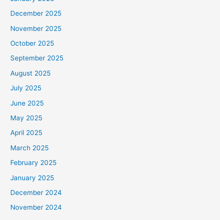
December 2025
November 2025
October 2025
September 2025
August 2025
July 2025
June 2025
May 2025
April 2025
March 2025
February 2025
January 2025
December 2024
November 2024