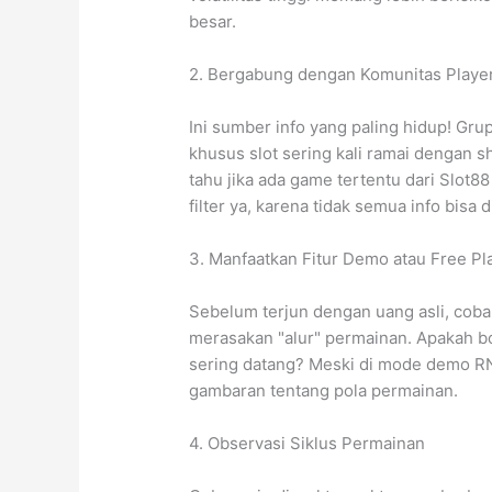
besar.
2. Bergabung dengan Komunitas Playe
Ini sumber info yang paling hidup! Gru
khusus slot sering kali ramai dengan 
tahu jika ada game tertentu dari Slot88
filter ya, karena tidak semua info bis
3. Manfaatkan Fitur Demo atau Free Pl
Sebelum terjun dengan uang asli, coba
merasakan "alur" permainan. Apakah b
sering datang? Meski di mode demo R
gambaran tentang pola permainan.
4. Observasi Siklus Permainan