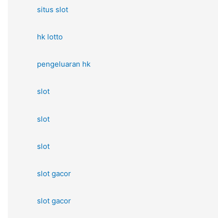
situs slot
hk lotto
pengeluaran hk
slot
slot
slot
slot gacor
slot gacor