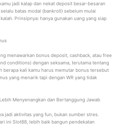
, kamu jadi kalap dan nekat deposit besar-besaran
 selalu batas modal (bankroll) sebelum mulai
 kalah. Prinsipnya: hanya gunakan uang yang siap
nus
ering menawarkan bonus deposit, cashback, atau free
 and conditions) dengan seksama, terutama tentang
h berapa kali kamu harus memutar bonus tersebut
nus yang menarik tapi dengan WR yang tidak
 Lebih Menyenangkan dan Bertanggung Jawab
a jadi aktivitas yang fun, bukan sumber stres.
ari ini Slot88, lebih baik bangun pendekatan