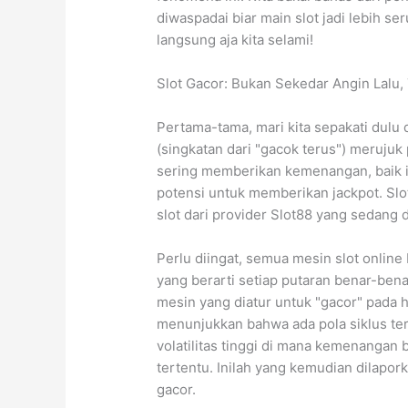
diwaspadai biar main slot jadi lebih se
langsung aja kita selami!
Slot Gacor: Bukan Sekedar Angin Lalu, 
Pertama-tama, mari kita sepakati dulu 
(singkatan dari "gacok terus") merujuk 
sering memberikan kemenangan, baik it
potensi untuk memberikan jackpot. Slot
slot dari provider Slot88 yang sedang 
Perlu diingat, semua mesin slot onlin
yang berarti setiap putaran benar-ben
mesin yang diatur untuk "gacor" pada 
menunjukkan bahwa ada pola siklus te
volatilitas tinggi di mana kemenangan 
tertentu. Inilah yang kemudian dilapor
gacor.