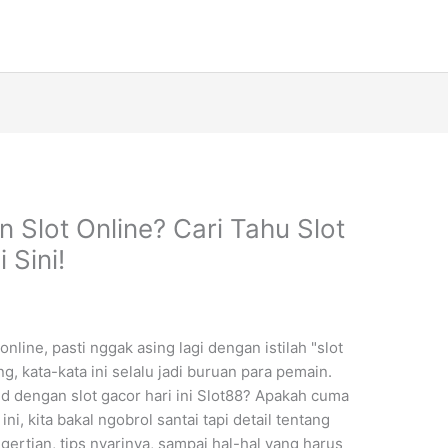
 Slot Online? Cari Tahu Slot
 Sini!
line, pasti nggak asing lagi dengan istilah "slot
ng, kata-kata ini selalu jadi buruan para pemain.
d dengan slot gacor hari ini Slot88? Apakah cuma
ini, kita bakal ngobrol santai tapi detail tentang
gertian, tips nyarinya, sampai hal-hal yang harus