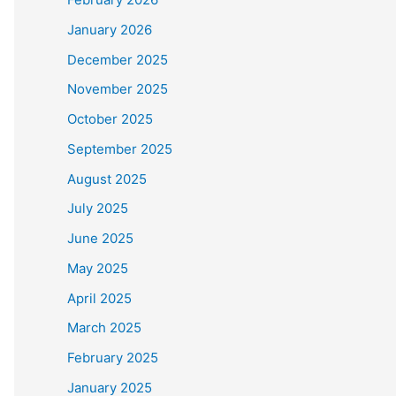
January 2026
December 2025
November 2025
October 2025
September 2025
August 2025
July 2025
June 2025
May 2025
April 2025
March 2025
February 2025
January 2025