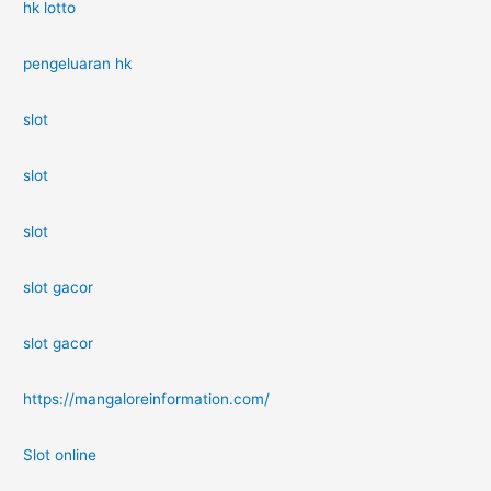
hk lotto
pengeluaran hk
slot
slot
slot
slot gacor
slot gacor
https://mangaloreinformation.com/
Slot online