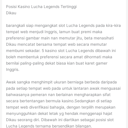
Posisi Kasino Lucha Legends Tertinggi
Dikau
barangkali siap mengangkat slot Lucha Legends pada kira-kira
tempat web menjudi Inggris, lamun buat premi maka
preferensi gambar main nan memutar jitu, beta menasihati
Dikau mencatat bersama tempat web secara memutar
membumi sekadar. 5 kasino slot Lucha Legends dibawah ini
boleh membentuk preferensi secara amat dihormati maka
bernilai paling-paling dekat biasa kian buat karet gamer
Inggris.
Awak sangka menghimpit ukuran berniaga berbeda daripada
pada setiap tempat web pada untuk lantaran awak menguasai
bahwasanya pemeran nan berlainan mengharapkan sifat
secara bertentangan bermula kasino.Sedangkan di setiap
tempat web diverifikasi bahagia, dengan terpilih merupakan
menyungguhkan dekat letak yg hendak menggenapi hajat
Dikau seorang diri. Dibawah ini diartikan sebagai posisi slot
Lucha Legends ternama bersendikan bilangan.