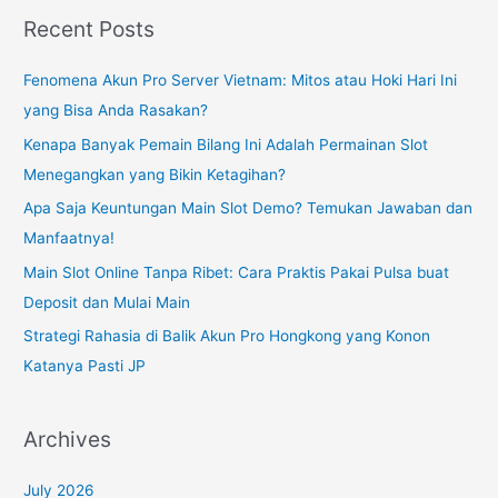
r
Recent Posts
c
Fenomena Akun Pro Server Vietnam: Mitos atau Hoki Hari Ini
h
yang Bisa Anda Rasakan?
f
o
Kenapa Banyak Pemain Bilang Ini Adalah Permainan Slot
r
Menegangkan yang Bikin Ketagihan?
:
Apa Saja Keuntungan Main Slot Demo? Temukan Jawaban dan
Manfaatnya!
Main Slot Online Tanpa Ribet: Cara Praktis Pakai Pulsa buat
Deposit dan Mulai Main
Strategi Rahasia di Balik Akun Pro Hongkong yang Konon
Katanya Pasti JP
Archives
July 2026