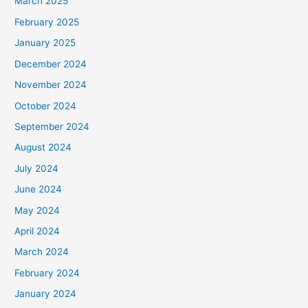
March 2025
February 2025
January 2025
December 2024
November 2024
October 2024
September 2024
August 2024
July 2024
June 2024
May 2024
April 2024
March 2024
February 2024
January 2024