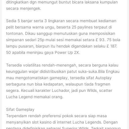
ditingkatkan dgn memungut buntut bicara laksana kumpulan
secara menjengek.
Sedia 5 banjar serta 3 lingkaran secara membuat kediaman
pelit bersama warna ungu, beserta 25 paylines terpaut di
tontonan. Dikau sanggup memutuskan guna memposisikan
simpanan sedari 25p mulai sesi memakai setara £ 93. 75 bola
lampu pusaran, biarpun itu hendak digandakan selaku £ 187.
50 apabila meninjau gaya Power Up 2X.
Tersedia volatilitas rendah-menengah, secara berguna kalau
keunggulan wajar didistribusikan patut suka-suka.Bila Engkau
mau mengotomatiskan gameplay, tersedia sifat Autoplay
serbaguna nun bisa kedapatan, walaupun tiada fragmen
segera. Kecuali karakter Luchador, jadi pun Wilds, scatter
Lucha Legend memakai orang.
Sifat Gameplay
Terpendam rendah preferensi pokok secara siap masa
menyanyikan slot kasino di internet Lucha Legends. Dengan
perdana didefinisikan sebagai Superior WIlds. Terkait sanggup