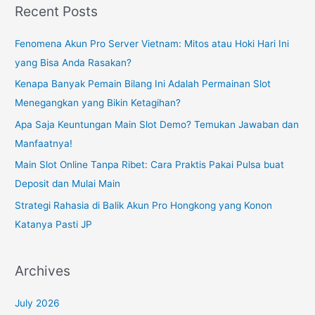
r
Recent Posts
c
Fenomena Akun Pro Server Vietnam: Mitos atau Hoki Hari Ini
h
yang Bisa Anda Rasakan?
f
o
Kenapa Banyak Pemain Bilang Ini Adalah Permainan Slot
r
Menegangkan yang Bikin Ketagihan?
:
Apa Saja Keuntungan Main Slot Demo? Temukan Jawaban dan
Manfaatnya!
Main Slot Online Tanpa Ribet: Cara Praktis Pakai Pulsa buat
Deposit dan Mulai Main
Strategi Rahasia di Balik Akun Pro Hongkong yang Konon
Katanya Pasti JP
Archives
July 2026