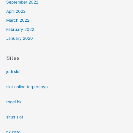
September 2022
April 2022
March 2022
February 2022
January 2020
Sites
judi slot
slot online terpercaya
togel hk
situs slot
hk lotto