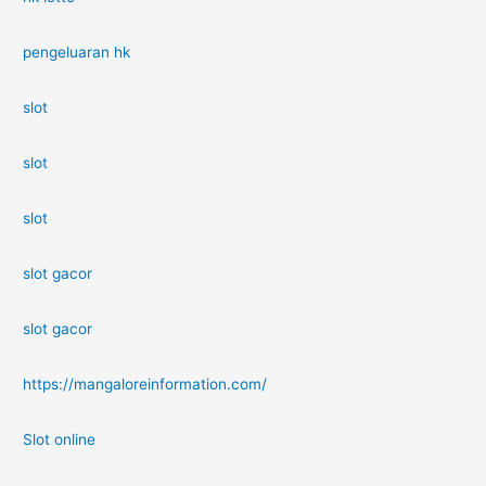
pengeluaran hk
slot
slot
slot
slot gacor
slot gacor
https://mangaloreinformation.com/
Slot online