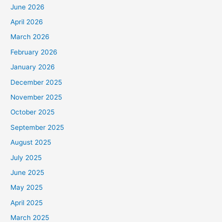
June 2026
April 2026
March 2026
February 2026
January 2026
December 2025
November 2025
October 2025
September 2025
August 2025
July 2025
June 2025
May 2025
April 2025
March 2025