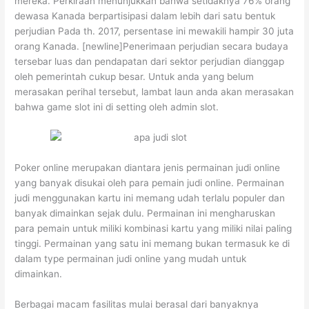
mereka. Perkiraan menunjukkan bahwa setidaknya 76% orang
dewasa Kanada berpartisipasi dalam lebih dari satu bentuk
perjudian Pada th. 2017, persentase ini mewakili hampir 30 juta
orang Kanada. [newline]Penerimaan perjudian secara budaya
tersebar luas dan pendapatan dari sektor perjudian dianggap
oleh pemerintah cukup besar. Untuk anda yang belum
merasakan perihal tersebut, lambat laun anda akan merasakan
bahwa game slot ini di setting oleh admin slot.
Poker online merupakan diantara jenis permainan judi online
yang banyak disukai oleh para pemain judi online. Permainan
judi menggunakan kartu ini memang udah terlalu populer dan
banyak dimainkan sejak dulu. Permainan ini mengharuskan
para pemain untuk miliki kombinasi kartu yang miliki nilai paling
tinggi. Permainan yang satu ini memang bukan termasuk ke di
dalam type permainan judi online yang mudah untuk
dimainkan.
Berbagai macam fasilitas mulai berasal dari banyaknya