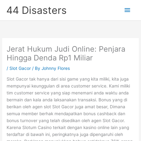
Skip
44 Disasters
Main
to
content
Men
Jerat Hukum Judi Online: Penjara
Hingga Denda Rp1 Miliar
/
Slot Gacor
/ By
Johnny Flores
Slot Gacor tak hanya dari sisi game yang kita miliki, kita juga
mempunyai keunggulan di area customer service. Kami miliki
tim customer service yang siap menemani anda waktu anda
bermain dan kala anda laksanakan transaksi. Bonus yang di
berikan oleh agen slot Slot Gacor juga amat besar, Dimana
semua member berhak mendapatkan bonus cashback dan
bonus turnover yang telah disedikan oleh agen Slot Gacor.
Karena Slotum Casino terkait dengan kasino online lain yang
terdaftar di bawah ini, peringkatnya juga dipengaruhi oleh