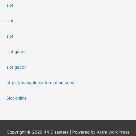
slot
slot
slot
slot gacor
slot gacor
https://mangaloreinformation.com/
Slot online
Copyright © 2026
44 Disasters
| Powered by
Astra WordPress