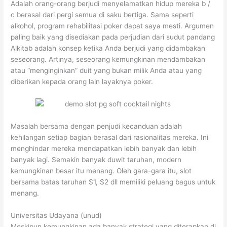
Adalah orang-orang berjudi menyelamatkan hidup mereka b /
c berasal dari pergi semua di saku bertiga. Sama seperti
alkohol, program rehabilitasi poker dapat saya mesti. Argumen
paling baik yang disediakan pada perjudian dari sudut pandang
Alkitab adalah konsep ketika Anda berjudi yang didambakan
seseorang. Artinya, seseorang kemungkinan mendambakan
atau “menginginkan” duit yang bukan milik Anda atau yang
diberikan kepada orang lain layaknya poker.
Masalah bersama dengan penjudi kecanduan adalah
kehilangan setiap bagian berasal dari rasionalitas mereka. Ini
menghindar mereka mendapatkan lebih banyak dan lebih
banyak lagi. Semakin banyak duwit taruhan, modern
kemungkinan besar itu menang. Oleh gara-gara itu, slot
bersama batas taruhan $1, $2 dll memiliki peluang bagus untuk
menang.
Universitas Udayana (unud)
Meskipun kemungkinan ada banyak strategi yang diterapkan di