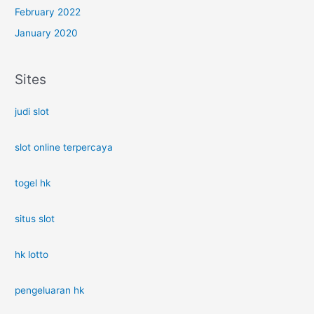
February 2022
January 2020
Sites
judi slot
slot online terpercaya
togel hk
situs slot
hk lotto
pengeluaran hk