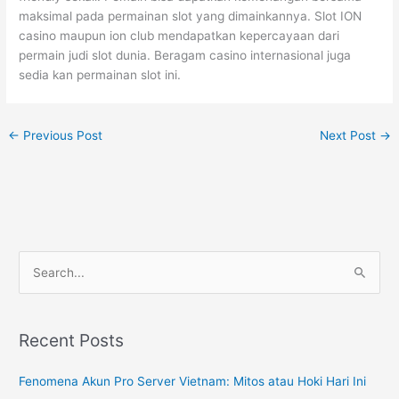
maksimal pada permainan slot yang dimainkannya. Slot ION
casino maupun ion club mendapatkan kepercayaan dari
permain judi slot dunia. Beragam casino internasional juga
sedia kan permainan slot ini.
←
Previous Post
Next Post
→
S
e
a
r
Recent Posts
c
Fenomena Akun Pro Server Vietnam: Mitos atau Hoki Hari Ini
h