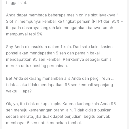
tinggal slot.
Anda dapat membaca beberapa mesin online slot layaknya ”
Slot ini mempunyai kembali ke tingkat pemain (RTP) dari 95% –
itu pada dasarnya langkah lain mengatakan bahwa rumah
mempunyai tepi 5%.
Say Anda dimasukkan dalam 1 koin. Dari satu koin, kasino
ponsel akan mendapatkan 5 sen dan pemain bakal
mendapatkan 95 sen kembali. Pikirkannya sebagai komisi
mereka untuk hosting permainan.
Bet Anda sekarang menambah alis Anda dan pergi: “euh …
tidak … aku tidak mendapatkan 95 sen kembali sepanjang
waktu … apa?
Ok, ya, itu tidak cukup simple. Karena kadang kala Anda 95
sen menuju kemenangan orang lain. Tidak didistribusikan
secara merata; jika tidak dapat perjudian, begitu banyak
membayar 5 sen untuk menekan tombol.