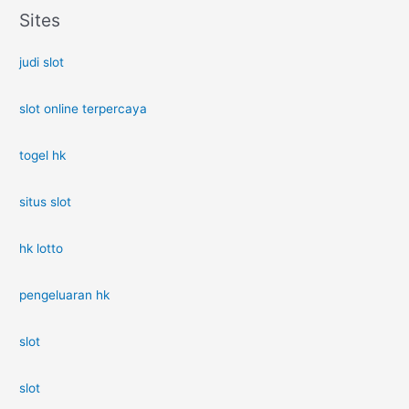
Sites
judi slot
slot online terpercaya
togel hk
situs slot
hk lotto
pengeluaran hk
slot
slot