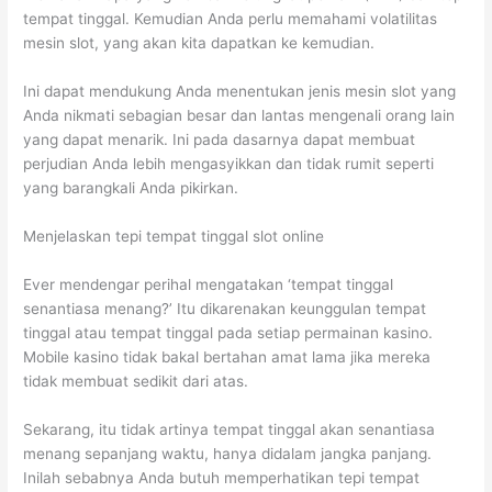
tempat tinggal. Kemudian Anda perlu memahami volatilitas
mesin slot, yang akan kita dapatkan ke kemudian.
Ini dapat mendukung Anda menentukan jenis mesin slot yang
Anda nikmati sebagian besar dan lantas mengenali orang lain
yang dapat menarik. Ini pada dasarnya dapat membuat
perjudian Anda lebih mengasyikkan dan tidak rumit seperti
yang barangkali Anda pikirkan.
Menjelaskan tepi tempat tinggal slot online
Ever mendengar perihal mengatakan ‘tempat tinggal
senantiasa menang?’ Itu dikarenakan keunggulan tempat
tinggal atau tempat tinggal pada setiap permainan kasino.
Mobile kasino tidak bakal bertahan amat lama jika mereka
tidak membuat sedikit dari atas.
Sekarang, itu tidak artinya tempat tinggal akan senantiasa
menang sepanjang waktu, hanya didalam jangka panjang.
Inilah sebabnya Anda butuh memperhatikan tepi tempat