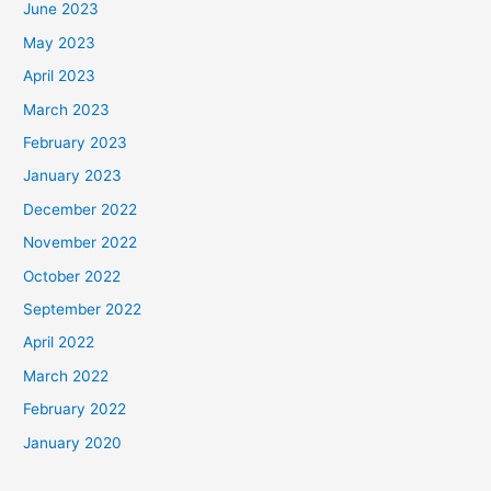
June 2023
May 2023
April 2023
March 2023
February 2023
January 2023
December 2022
November 2022
October 2022
September 2022
April 2022
March 2022
February 2022
January 2020