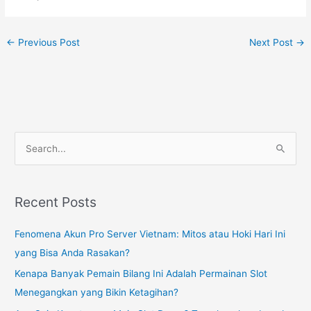
←
Previous Post
Next Post
→
S
e
a
r
Recent Posts
c
Fenomena Akun Pro Server Vietnam: Mitos atau Hoki Hari Ini
h
yang Bisa Anda Rasakan?
f
o
Kenapa Banyak Pemain Bilang Ini Adalah Permainan Slot
r
Menegangkan yang Bikin Ketagihan?
: