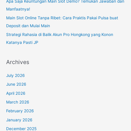
Apa Saja Keuntungan Main Slot Demo? Temukan Jawaban dan
Manfaatnya!
Main Slot Online Tanpa Ribet: Cara Praktis Pakai Pulsa buat
Deposit dan Mulai Main
Strategi Rahasia di Balik Akun Pro Hongkong yang Konon
Katanya Pasti JP
Archives
July 2026
June 2026
April 2026
March 2026
February 2026
January 2026
December 2025