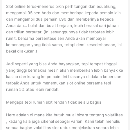
Slot online terus-menerus bikin perhitungan dan equalising,
mengambil 95 sen Anda dan memberinya kepada pemain lain
dan mengambil dua pemain 1.90 dan memberinya kepada
Anda dan… bulat dan bulat berjalan, lebih berasal dari jutaan
dan triliun berputar. (Ini sesungguhnya tidak terbatas lebih
rumit, bersama persentase sen Anda akan membayar
kemenangan yang tidak sama, tetapi demi kesederhanaan, ini
bakal dilakukan.)
Jadi seperti yang bisa Anda bayangkan, tepi tempat tinggal
yang tinggi bermakna mesin akan memberikan lebih banyak ke
kasino dan kurang ke pemain. Ini biasanya di dalam keperluan
terbaik Anda untuk menemukan slot online bersama tepi
rumah 5% atau lebih rendah.
Mengapa tepi rumah slot rendah tidak selalu bagus
Here adalah di mana kita butuh mulai bicara tentang volatilitas
, kadang kala juga dikenal sebagai varian. Kami telah menulis
semua bagian volatilitas slot untuk menjelaskan secara lebih