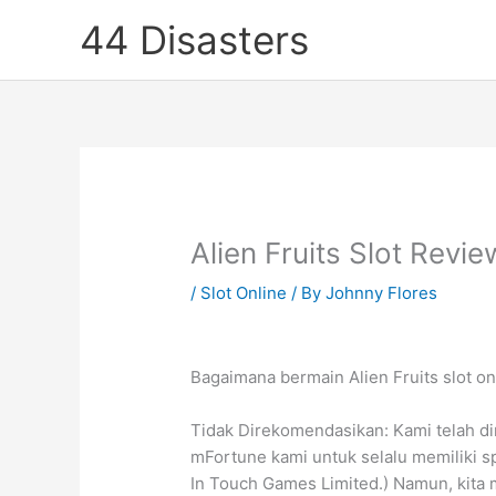
Skip
44 Disasters
to
content
Alien Fruits Slot Revie
/
Slot Online
/ By
Johnny Flores
Bagaimana bermain Alien Fruits slot on
Tidak Direkomendasikan: Kami telah d
mFortune kami untuk selalu memiliki sp
In Touch Games Limited.) Namun, kita m