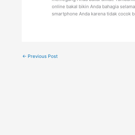
online bakal bikin Anda bahagia selama
smartphone Anda karena tidak cocok b
←
Previous Post