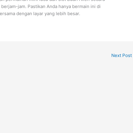
 berjam-jam. Pastikan Anda hanya bermain ini di
ersama dengan layar yang lebih besar.
Next Post