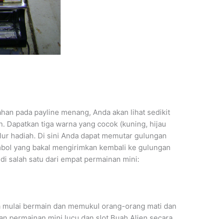
ahan pada payline menang, Anda akan lihat sedikit
. Dapatkan tiga warna yang cocok (kuning, hijau
lur hadiah. Di sini Anda dapat memutar gulungan
imbol yang bakal mengirimkan kembali ke gulungan
di salah satu dari empat permainan mini:
a mulai bermain dan memukul orang-orang mati dan
n permainan mini lucu dan slot Buah Alien secara