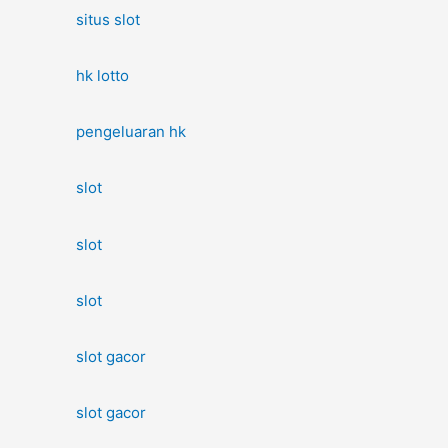
situs slot
hk lotto
pengeluaran hk
slot
slot
slot
slot gacor
slot gacor