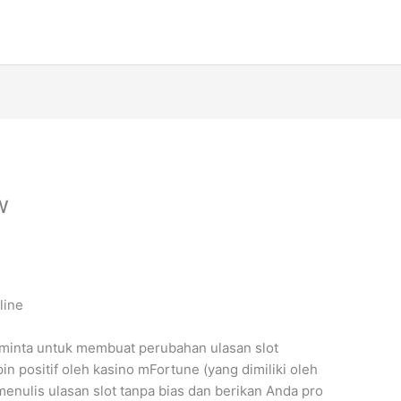
w
line
iminta untuk membuat perubahan ulasan slot
in positif oleh kasino mFortune (yang dimiliki oleh
enulis ulasan slot tanpa bias dan berikan Anda pro