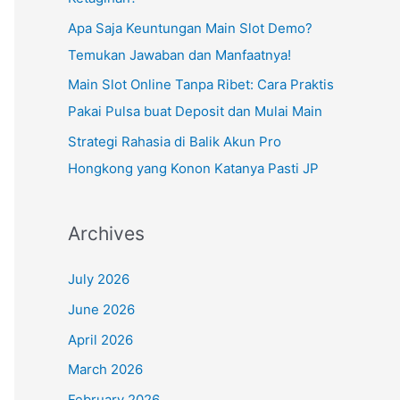
Apa Saja Keuntungan Main Slot Demo?
Temukan Jawaban dan Manfaatnya!
Main Slot Online Tanpa Ribet: Cara Praktis
Pakai Pulsa buat Deposit dan Mulai Main
Strategi Rahasia di Balik Akun Pro
Hongkong yang Konon Katanya Pasti JP
Archives
July 2026
June 2026
April 2026
March 2026
February 2026