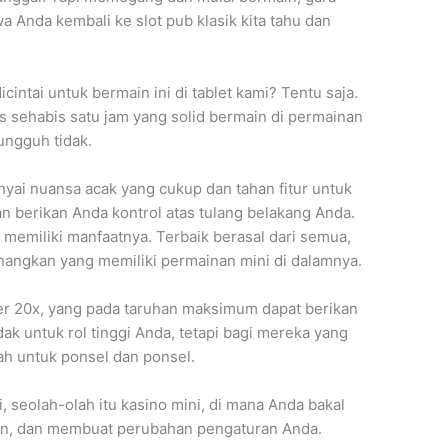
a Anda kembali ke slot pub klasik kita tahu dan
dicintai untuk bermain ini di tablet kami? Tentu saja.
as sehabis satu jam yang solid bermain di permainan
ungguh tidak.
yai nuansa acak yang cukup dan tahan fitur untuk
 berikan Anda kontrol atas tulang belakang Anda.
memiliki manfaatnya. Terbaik berasal dari semua,
angkan yang memiliki permainan mini di dalamnya.
ier 20x, yang pada taruhan maksimum dapat berikan
ak untuk rol tinggi Anda, tetapi bagi mereka yang
ah untuk ponsel dan ponsel.
 seolah-olah itu kasino mini, di mana Anda bakal
n, dan membuat perubahan pengaturan Anda.