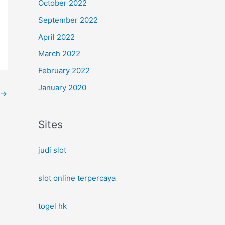
October 2022
September 2022
April 2022
March 2022
February 2022
January 2020
→
Sites
judi slot
slot online terpercaya
togel hk