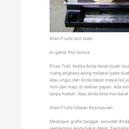
Alien Fruits slot stats
In-game fitur bonus
Prize Trail: Ketika Anda tanah buah-bu
ruang angkasa asing melekat pada buah
atau ungu) dan Anda dapat masuk ke ja
mini dan maju di sekitar papan. Ada s
tanpa hadiah. Atau Anda bisa mendarat 
Alien Fruits Ulasan Kesimpulan
Meskipun grafis tanggal, sesudah And
memegang Anda bakal diikat. Tambahka