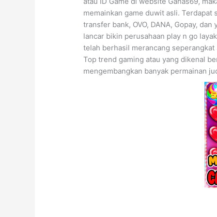
atau ID Game di website Ganas69, maka
memainkan game duwit asli. Terdapat se
transfer bank, OVO, DANA, Gopay, dan
lancar bikin perusahaan play n go laya
telah berhasil merancang seperangkat
Top trend gaming atau yang dikenal 
mengembangkan banyak permainan judi 