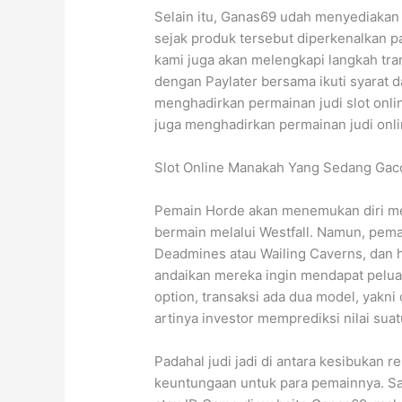
Selain itu, Ganas69 udah menyediakan b
sejak produk tersebut diperkenalkan p
kami juga akan melengkapi langkah tra
dengan Paylater bersama ikuti syarat d
menghadirkan permainan judi slot onlin
juga menghadirkan permainan judi onlin
Slot Online Manakah Yang Sedang Gacor
Pemain Horde akan menemukan diri mer
bermain melalui Westfall. Namun, pem
Deadmines atau Wailing Caverns, dan 
andaikan mereka ingin mendapat peluan
option, transaksi ada dua model, yakni op
artinya investor memprediksi nilai suat
Padahal judi jadi di antara kesibukan
keuntungaan untuk para pemainnya. S