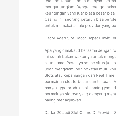
telah bertahun – tahun melayani permain
menguntungkan. Dengan menggunakan 
keuntungan yang luar biasa besar bis
Casino ini, seorang petaruh bisa bero
untuk memakai selalu provider yang be
Gacor Agen Slot Gacor Dapat Duwit Te
Apa yang dimaksud bersama dengan formu
ini sudah bukan waktunya untuk mengg
akun game. Pasalnya setiap situs judi 
udah mengalami peningkatan mutu khu
Slots atau kepanjangan dari Real Time
permainan slot terbesar dan tertua di A
banyak type produk slot gaming yang di
permainan slotnya yang gampang men
paling menakjubkan.
Daftar 20 Judi Slot Online Di Provider