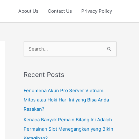
About Us
Contact Us
Privacy Policy
S
e
a
r
Recent Posts
c
Fenomena Akun Pro Server Vietnam:
h
Mitos atau Hoki Hari Ini yang Bisa Anda
f
Rasakan?
o
Kenapa Banyak Pemain Bilang Ini Adalah
r
Permainan Slot Menegangkan yang Bikin
:
Ketagihan?