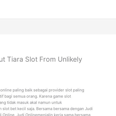
 Tiara Slot From Unlikely
nline paling baik sebagai provider slot paling
tif bagi semua orang. Karena game slot
ng tidak masuk akal namun untuk
lot bet kecil saja. Bersama bersama dengan Judi
di Online, Judi Onlinemenjalin kerja sama bersama