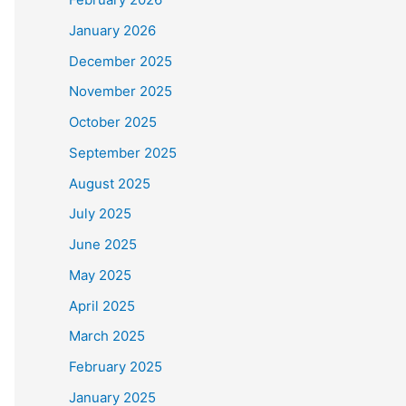
January 2026
December 2025
November 2025
October 2025
September 2025
August 2025
July 2025
June 2025
May 2025
April 2025
March 2025
February 2025
January 2025