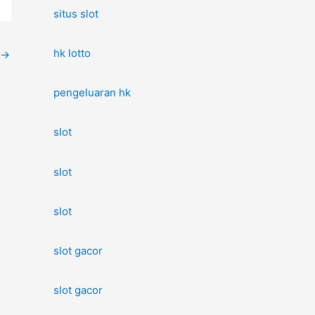
situs slot
hk lotto
→
pengeluaran hk
slot
slot
slot
slot gacor
slot gacor