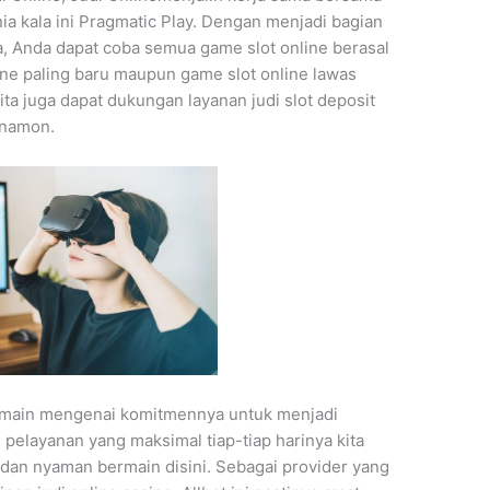
unia kala ini Pragmatic Play. Dengan menjadi bagian
a, Anda dapat coba semua game slot online berasal
line paling baru maupun game slot online lawas
kita juga dapat dukungan layanan judi slot deposit
Danamon.
n-main mengenai komitmennya untuk menjadi
 pelayanan yang maksimal tiap-tiap harinya kita
dan nyaman bermain disini. Sebagai provider yang