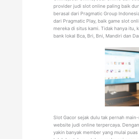
provider judi slot online paling baik d
berasal dari Pragmatic Group Indonesi
dari Pragmatic Play, baik game slot on
mereka di situs kami. Tidak hanya itu, 
bank lokal Bca, Bri, Bni, Mandiri dan 
Slot Gacor sejak dulu tak pernah mai
website judi online terpercaya. Dengan
yakin banyak member yang mulai puas 